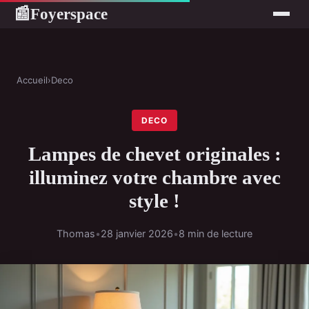
Foyerspace
📰
Accueil
›
Deco
DECO
Lampes de chevet originales :
illuminez votre chambre avec
style !
Thomas
•
28 janvier 2026
•
8 min de lecture