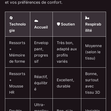
et vos préférences de confort.
🔄
🌬️
☁️
Technolo
🛡️ Soutien
Respirab
Accueil
gie
ilité
Ressorts
Envelop
Très bon,
Moyenne
+
pant,
adapté aux
(selon le
Mémoire
progres
profils
tissu)
de forme
sif
variés
Ressorts
Bonne,
Réactif,
+
Excellent,
surtout
équilibr
Mousse
durable
avec
é
HR
tissu 3D
Ultra-
Double
moelleu
Bon, si le
Variable