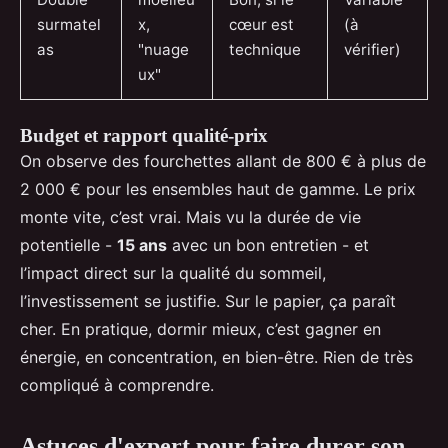
surmatel
x,
cœur est
(à
as
"nuage
technique
vérifier)
ux"
Budget et rapport qualité-prix
On observe des fourchettes allant de 800 € à plus de
2 000 € pour les ensembles haut de gamme. Le prix
monte vite, c’est vrai. Mais vu la durée de vie
potentielle -
15 ans
avec un bon entretien - et
l’impact direct sur la qualité du sommeil,
l’investissement se justifie. Sur le papier, ça paraît
cher. En pratique, dormir mieux, c’est gagner en
énergie, en concentration, en bien-être. Rien de très
compliqué à comprendre.
Astuces d'expert pour faire durer son